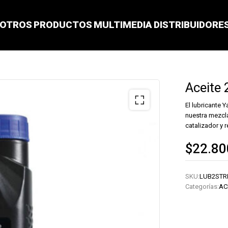
OTROS
PRODUCTOS
MULTIMEDIA
DISTRIBUIDORE
Aceite 
El lubricante
nuestra mezcl
catalizador y 
$
22.80
SKU:
LUB2STR
Categorías:
AC